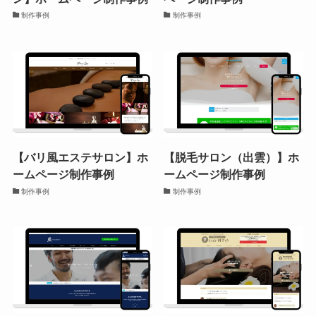
制作事例
制作事例
【バリ風エステサロン】ホ
【脱毛サロン（出雲）】ホ
ームページ制作事例
ームページ制作事例
制作事例
制作事例