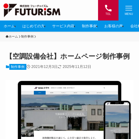
TEL
MENU
ホーム
はじめての方
サービス内容
制作事例
お客様の声
会社
ホーム
制作事例
【空調設備会社】ホームページ制作事例
2021年12月3日
2025年11月12日
制作事例