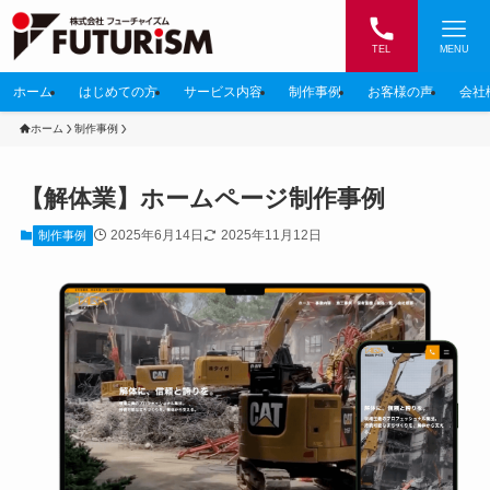
TEL
MENU
ホーム
はじめての方
サービス内容
制作事例
お客様の声
会社
ホーム
制作事例
【解体業】ホームページ制作事例
2025年6月14日
2025年11月12日
制作事例