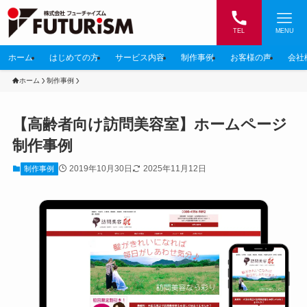
TEL
MENU
ホーム
はじめての方
サービス内容
制作事例
お客様の声
会社
ホーム
制作事例
【高齢者向け訪問美容室】ホームページ
制作事例
2019年10月30日
2025年11月12日
制作事例